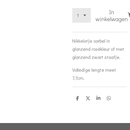
In
winkelwagen
Nikkelvrije oorbel in
glanzend rosékleur of met
glanzend zwart staafje.
Volledige lengte meet
7,7cm.
D
D
S
D
e
e
h
e
l
e
a
l
e
l
r
e
n
e
n