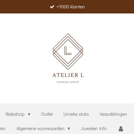
+1000 klanten
Webshop
Outlet
Unieke stuks
Verpakkingen
ten
Algemene voorwaarden
Juwelen info