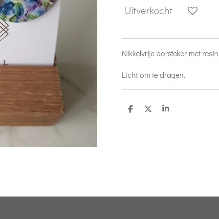
Uitverkocht
Nikkelvrije oorsteker met resi
Licht om te dragen.
D
D
S
e
e
h
l
e
a
e
l
r
n
e