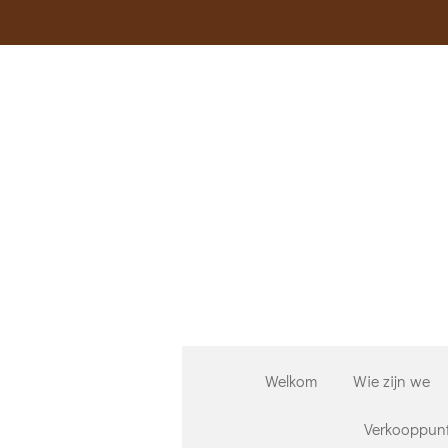
Ga
direct
naar
de
hoofdinhoud
Welkom
Wie zijn we
Verkooppun