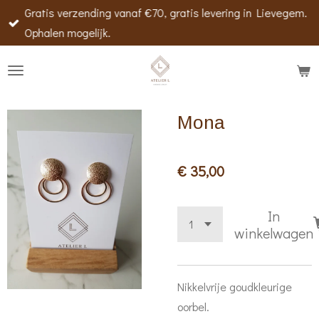
Gratis verzending vanaf €70, gratis levering in Lievegem.
Ga
Ophalen mogelijk.
direct
naar
de
hoofdinhoud
Mona
€ 35,00
In
winkelwagen
Nikkelvrije goudkleurige
oorbel.