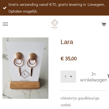
Gratis verzending vanaf €70, gratis levering in Lievegem.
Ga
Ophalen mogelijk.
direct
naar
de
hoofdinhoud
Lara
€ 35,00
In
winkelwagen
nikkelvrije goudkleurige
oorbel.