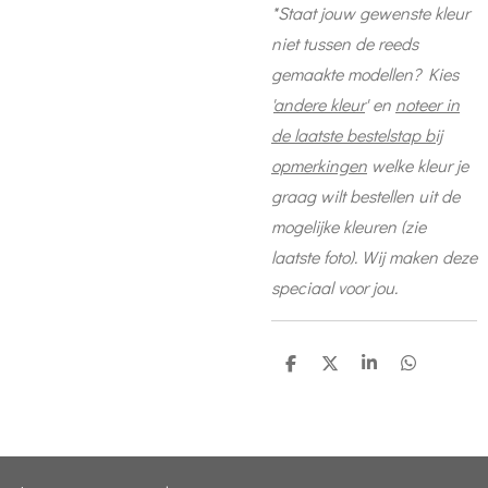
*Staat jouw gewenste kleur
niet tussen de reeds
gemaakte modellen? Kies
'
andere kleur
' en
noteer in
de laatste bestelstap bij
opmerkingen
welke kleur
je
graag wilt bestellen uit de
mogelijke kleuren (zie
laatste foto). Wij maken deze
speciaal voor jou.
D
D
S
D
e
e
h
e
l
e
a
l
e
l
r
e
n
e
n