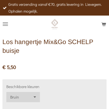
Gratis verzending vanaf €70, gratis levering in Lievegem.
Ga
Ophalen mogelijk.
direct
naar
de
hoofdinhoud
Los hangertje Mix&Go SCHELP
buisje
€ 5,50
Beschikbare kleuren