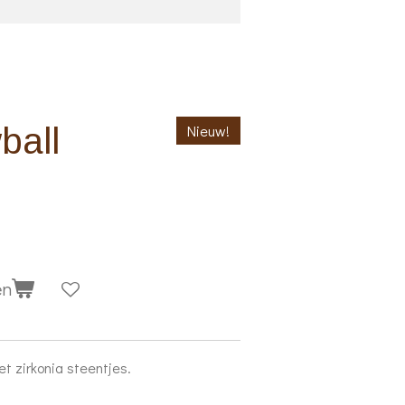
ball
Nieuw!
en
et zirkonia steentjes.