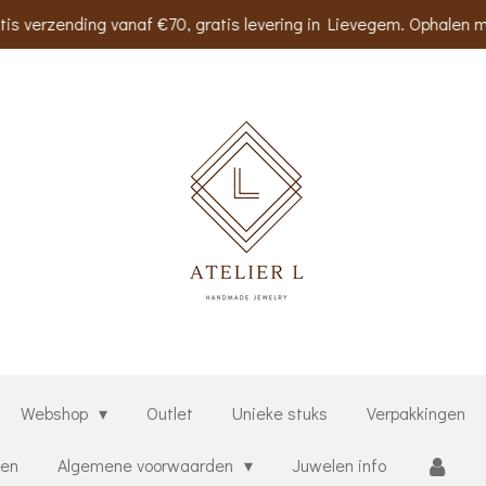
tis verzending vanaf €70, gratis levering in Lievegem. Ophalen m
Webshop
Outlet
Unieke stuks
Verpakkingen
ten
Algemene voorwaarden
Juwelen info