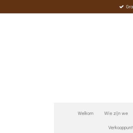
Gra
Ga
direct
naar
de
hoofdinhoud
Welkom
Wie zijn we
Verkooppun