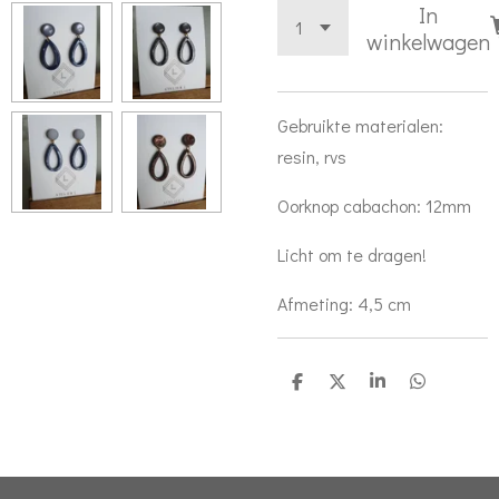
In
winkelwagen
Gebruikte materialen:
resin, rvs
Oorknop cabachon: 12mm
Licht om te dragen!
Afmeting: 4,5 cm
D
D
S
D
e
e
h
e
l
e
a
l
e
l
r
e
n
e
n