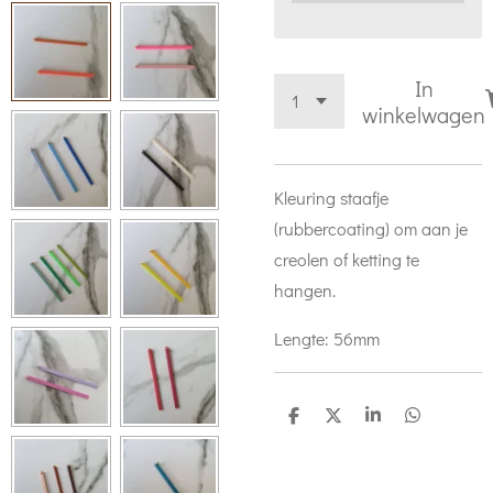
In
winkelwagen
Kleuring staafje
(rubbercoating) om aan je
creolen of ketting te
hangen.
Lengte: 56mm
D
D
S
D
e
e
h
e
l
e
a
l
e
l
r
e
n
e
n