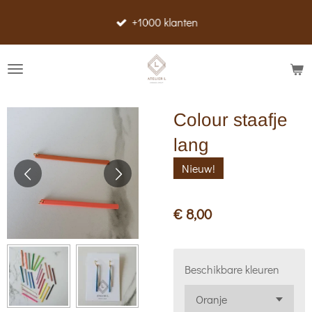
Ga
+1000 klanten
direct
naar
de
hoofdinhoud
Colour staafje
lang
Nieuw!
€ 8,00
Beschikbare kleuren