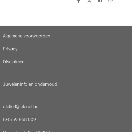
D
D
S
D
e
e
h
e
l
e
a
l
e
l
r
e
n
e
n
Algemene voorwaarden
Privacy
Disclaimer
Juweleninfo en onderhoud
atelierl@telenet.be
BE0759 868 009