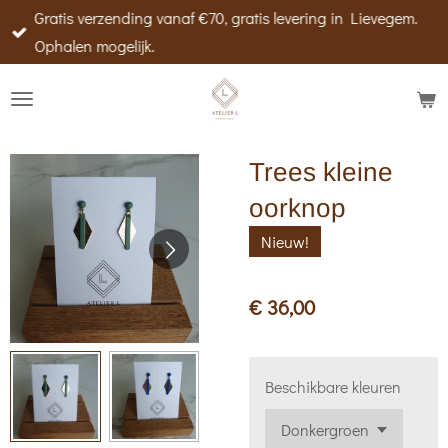
Gratis verzending vanaf €70, gratis levering in Lievegem.
Ga
Ophalen mogelijk.
direct
naar
de
hoofdinhoud
Trees kleine
oorknop
Nieuw!
€ 36,00
Beschikbare kleuren