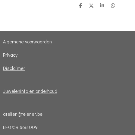
D
D
S
D
e
e
h
e
l
e
a
l
e
l
r
e
n
e
n
Algemene voorwaarden
Privacy
Disclaimer
Juweleninfo en onderhoud
atelierl@telenet.be
BE0759 868 009