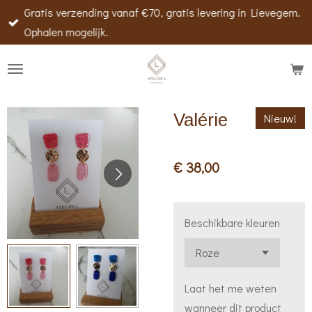
Gratis verzending vanaf €70, gratis levering in Lievegem.
Ga
Ophalen mogelijk.
direct
naar
de
hoofdinhoud
Valérie
Nieuw!
€ 38,00
Beschikbare kleuren
Laat het me weten
wanneer dit product