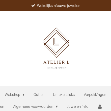
Wekelijks nieuwe juwelen
Webshop
Outlet
Unieke stuks
Verpakkingen
ten
Algemene voorwaarden
Juwelen info