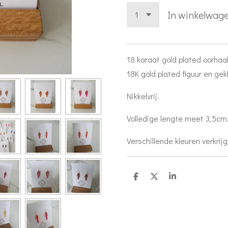
In winkelwag
18 karaat gold plated oorha
18K gold plated figuur en gek
Nikkelvrij.
Volledige lengte meet 3,5cm
Verschillende kleuren verkrijg
D
D
S
e
e
h
l
e
a
e
l
r
n
e