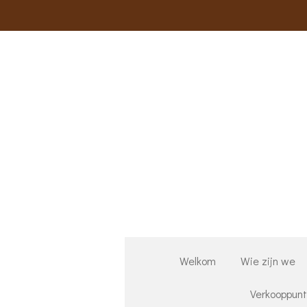
Ga
direct
naar
de
hoofdinhoud
Welkom
Wie zijn we
Verkooppun