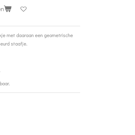
en
akje met daaraan een geometrische
leurd staafje.
.
baar.