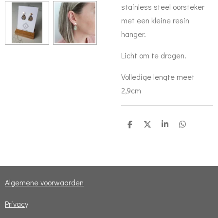
stainless steel oorsteker
met een kleine resin
hanger.
Licht om te dragen.
Volledige lengte meet
2,9cm
D
D
S
D
e
e
h
e
l
e
a
l
e
l
r
e
n
e
n
Algemene voorwaarden
Privacy