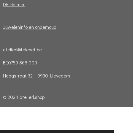
Disclaimer
Juweleninfo en onderhoud
atelierl@telenet.be
BE0759 868 009
Haagstraat 32 9930 Lievegem
© 2024 atelierl.shop