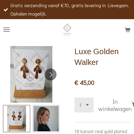
Gratis verzending vanaf €70, gratis levering in Lievegem.
Ga
Ophalen mogelijk.
direct
naar
de
hoofdinhoud
Luxe Golden
Walker
€ 45,00
In
winkelwagen
18 karaat real gold plated