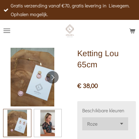
Gratis verzending vanaf €70, gratis levering in Lievegem.
Ga
Ophalen mogelijk.
direct
naar
de
hoofdinhoud
Ketting Lou
65cm
€ 38,00
Beschikbare kleuren