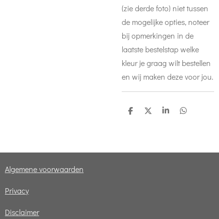
(zie derde foto) niet tussen
de mogelijke opties, noteer
bij opmerkingen in de
laatste bestelstap welke
kleur je graag wilt bestellen
en wij maken deze voor jou.
D
D
S
D
e
e
h
e
l
e
a
l
e
l
r
e
n
e
n
Algemene voorwaarden
Privacy
Disclaimer