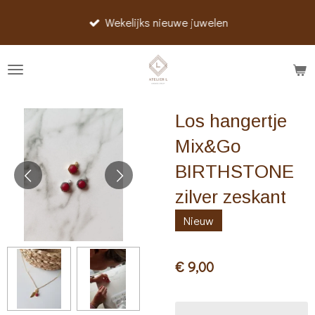
Ga
Wekelijks nieuwe juwelen
direct
naar
de
hoofdinhoud
Los hangertje
Mix&Go
BIRTHSTONE
zilver zeskant
Nieuw
€ 9,00