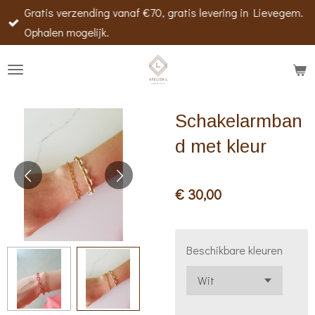
Gratis verzending vanaf €70, gratis levering in Lievegem.
Ga
Ophalen mogelijk.
direct
naar
de
hoofdinhoud
Schakelarmban
d met kleur
€ 30,00
Beschikbare kleuren