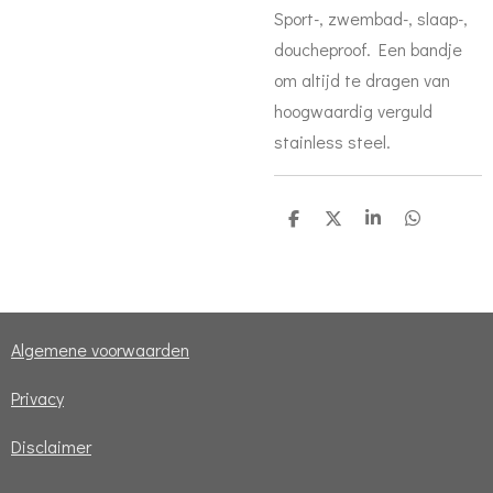
Sport-, zwembad-, slaap-,
doucheproof. Een bandje
om altijd te dragen van
hoogwaardig verguld
stainless steel.
D
D
S
D
e
e
h
e
l
e
a
l
e
l
r
e
n
e
n
Algemene voorwaarden
Privacy
Disclaimer