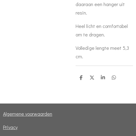
daaraan een hanger uit
resin.
Heel licht en comfortabel
om te dragen.
Volledige lengte meet 5,3
cm.
D
D
S
D
e
e
h
e
l
e
a
l
e
l
r
e
n
e
n
Algemene voorwaarden
Privacy