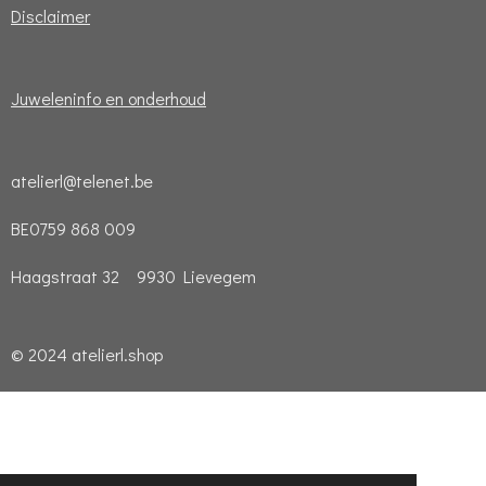
Disclaimer
Juweleninfo en onderhoud
atelierl@telenet.be
BE0759 868 009
Haagstraat 32 9930 Lievegem
© 2024 atelierl.shop