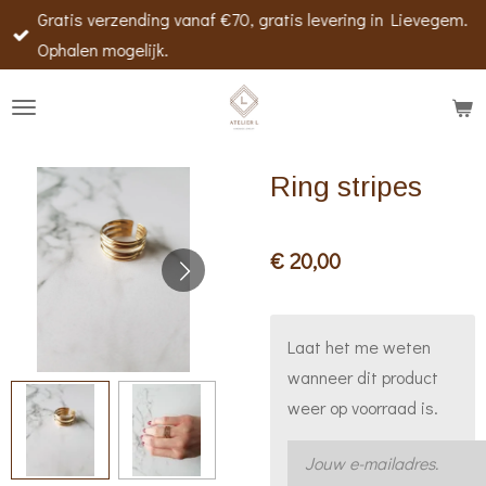
Gratis verzending vanaf €70, gratis levering in Lievegem.
Ga
Ophalen mogelijk.
direct
naar
de
hoofdinhoud
Ring stripes
€ 20,00
Laat het me weten
wanneer dit product
weer op voorraad is.