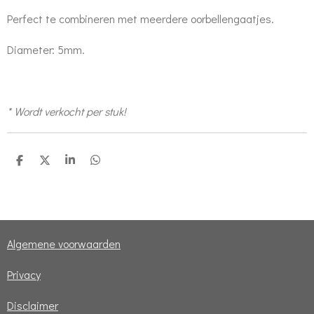
Perfect te combineren met meerdere oorbellengaatjes.
Diameter: 5mm.
* Wordt verkocht per stuk!
D
D
S
D
e
e
h
e
l
e
a
l
e
l
r
e
n
e
n
Algemene voorwaarden
Privacy
Disclaimer