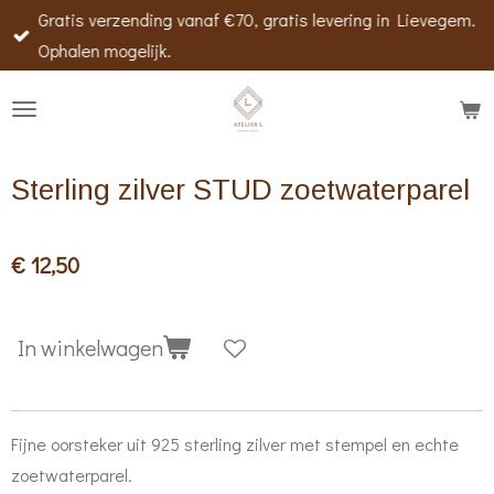
Gratis verzending vanaf €70, gratis levering in Lievegem.
Ga
Ophalen mogelijk.
direct
naar
de
hoofdinhoud
Sterling zilver STUD zoetwaterparel
€ 12,50
In winkelwagen
Fijne oorsteker uit 925 sterling zilver met stempel en echte
zoetwaterparel.