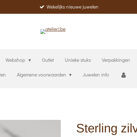
Wekelijks nieuwe juwelen
Webshop
Outlet
Unieke stuks
Verpakkingen
ten
Algemene voorwaarden
Juwelen info
Sterling zi