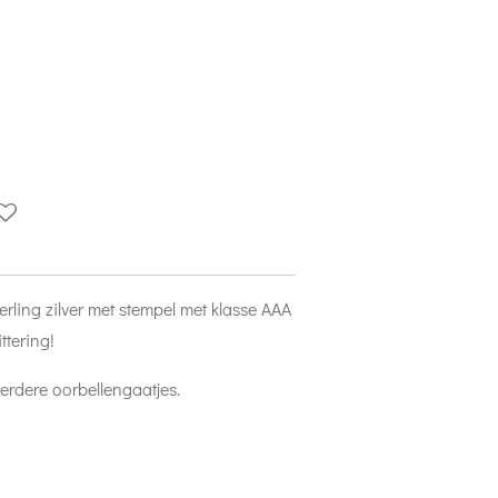
terling zilver met stempel met klasse AAA
ttering!
erdere oorbellengaatjes.