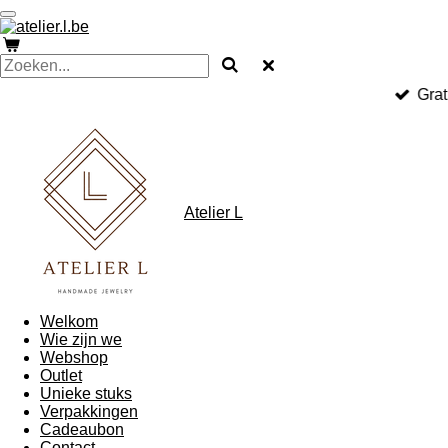
Ga
direct
naar
de
hoofdinhoud
Grat
Atelier L
Welkom
Wie zijn we
Webshop
Outlet
Unieke stuks
Verpakkingen
Cadeaubon
Contact