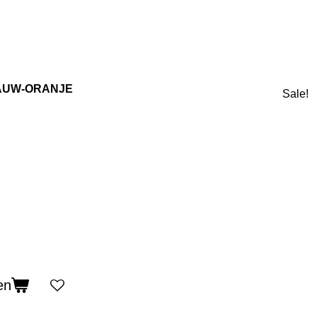
LAUW-ORANJE
Sale!
en