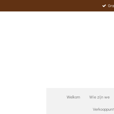
Gra
Ga
direct
naar
de
hoofdinhoud
Welkom
Wie zijn we
Verkooppun