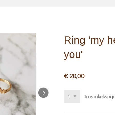
Ring 'my h
you'
€ 20,00
In winkelwag