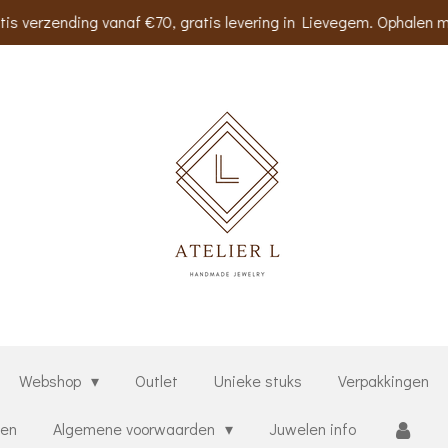
tis verzending vanaf €70, gratis levering in Lievegem. Ophalen m
Webshop
Outlet
Unieke stuks
Verpakkingen
ten
Algemene voorwaarden
Juwelen info