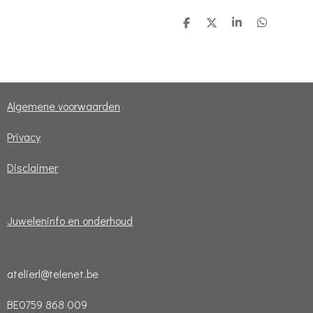
D
D
S
D
e
e
h
e
l
e
a
l
e
l
r
e
n
e
n
Algemene voorwaarden
Privacy
Disclaimer
Juweleninfo en onderhoud
atelierl@telenet.be
BE0759 868 009