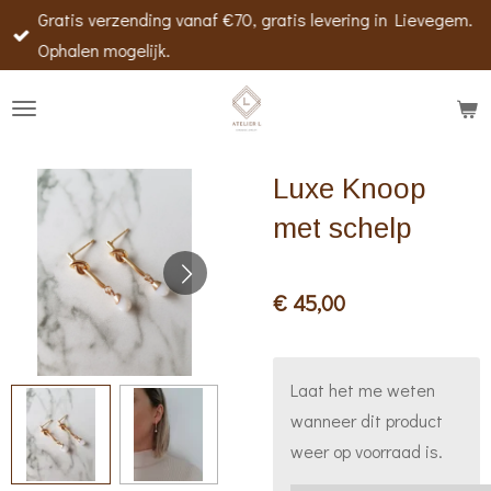
Gratis verzending vanaf €70, gratis levering in Lievegem.
Ga
Ophalen mogelijk.
direct
naar
de
hoofdinhoud
Luxe Knoop
met schelp
€ 45,00
Laat het me weten
wanneer dit product
weer op voorraad is.