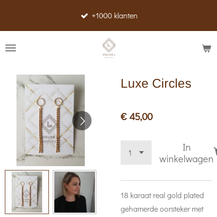
Ga
+1000 klanten
direct
naar
de
hoofdinhoud
Luxe Circles
€ 45,00
In
winkelwagen
18 karaat real gold plated
gehamerde oorsteker met