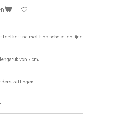
en
steel ketting met fijne schakel en fijne
lengstuk van 7 cm.
ndere kettingen.
r