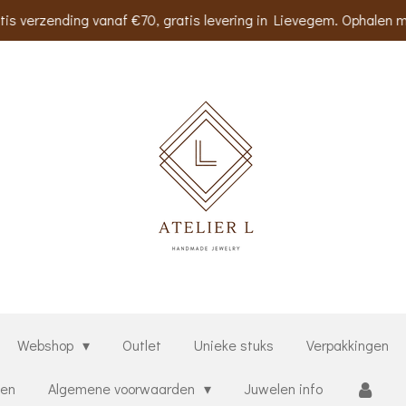
tis verzending vanaf €70, gratis levering in Lievegem. Ophalen m
Webshop
Outlet
Unieke stuks
Verpakkingen
ten
Algemene voorwaarden
Juwelen info