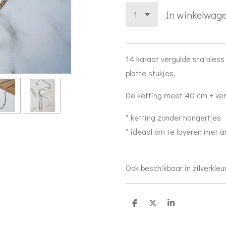
In winkelwag
14 karaat vergulde stainless 
platte stukjes.
De ketting meet 40 cm + ver
* ketting zonder hangertjes
* ideaal om te layeren met a
Ook beschikbaar in zilverkleu
D
D
S
e
e
h
l
e
a