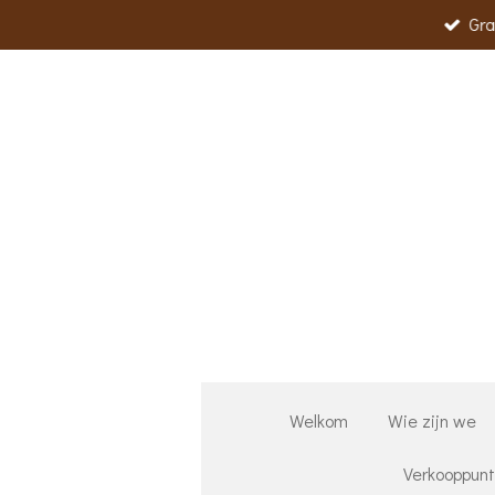
Gra
Ga
direct
naar
de
hoofdinhoud
Welkom
Wie zijn we
Verkooppun