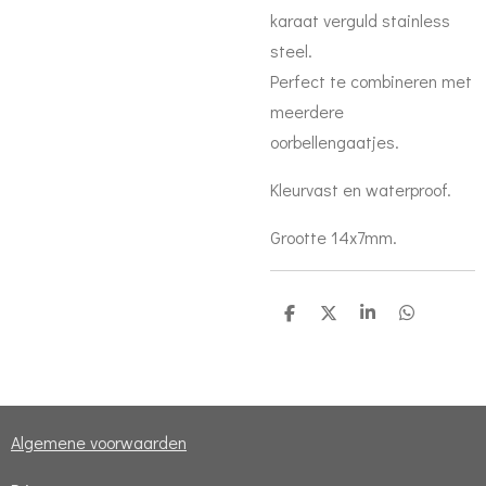
karaat verguld stainless
steel.
Perfect te combineren met
meerdere
oorbellengaatjes.
Kleurvast en waterproof.
Grootte 14x7mm.
D
D
S
D
e
e
h
e
l
e
a
l
e
l
r
e
n
e
n
Algemene voorwaarden