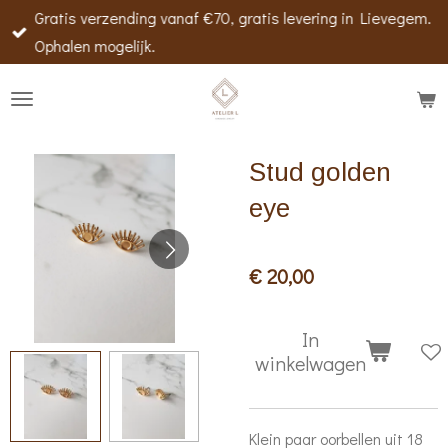
Gratis verzending vanaf €70, gratis levering in Lievegem.
Ga
Ophalen mogelijk.
direct
naar
de
hoofdinhoud
Stud golden
eye
€ 20,00
In
winkelwagen
Klein paar oorbellen uit 18