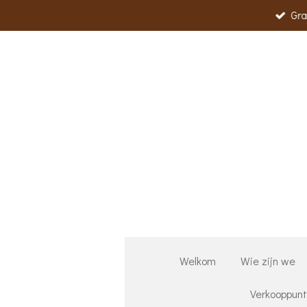
Gra
Ga
direct
naar
de
hoofdinhoud
Welkom
Wie zijn we
Verkooppun