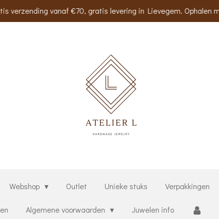
tis verzending vanaf €70, gratis levering in Lievegem. Ophalen m
Webshop
Outlet
Unieke stuks
Verpakkingen
ten
Algemene voorwaarden
Juwelen info