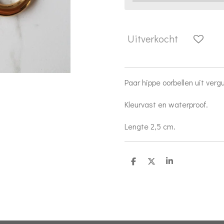
Uitverkocht
Paar hippe oorbellen uit vergu
Kleurvast en waterproof.
Lengte 2,5 cm.
D
D
S
e
e
h
l
e
a
e
l
r
n
e