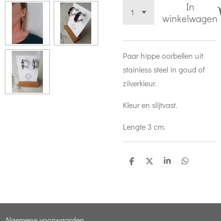
In
winkelwagen
Paar hippe oorbellen uit
stainless steel in goud of
zilverkleur.
Kleur en slijtvast.
Lengte 3 cm.
D
D
S
D
e
e
h
e
l
e
a
l
e
l
r
e
n
e
n
Algemene voorwaarden