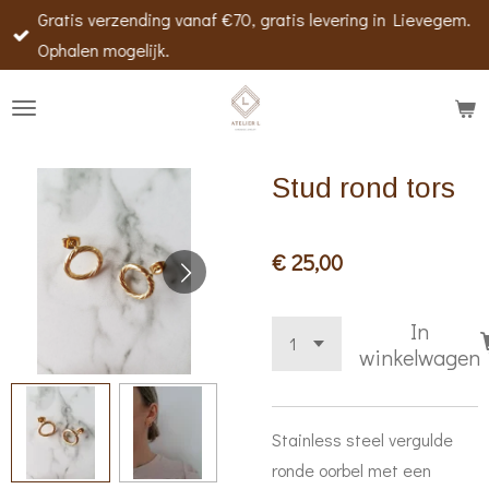
Gratis verzending vanaf €70, gratis levering in Lievegem.
Ga
Ophalen mogelijk.
direct
naar
de
hoofdinhoud
Stud rond tors
€ 25,00
In
winkelwagen
Stainless steel vergulde
ronde oorbel met een