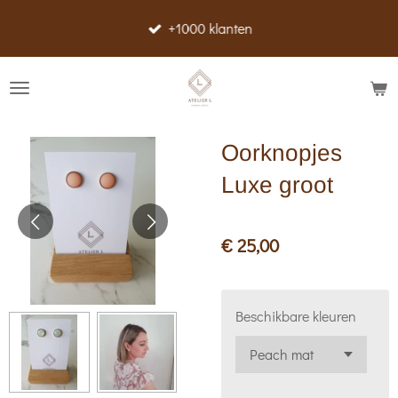
Ga
+1000 klanten
direct
naar
de
hoofdinhoud
Oorknopjes
Luxe groot
€ 25,00
Beschikbare kleuren